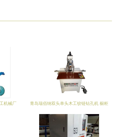
木工机械厂
青岛瑞佰纳双头单头木工铰链钻孔机 橱柜
衣柜三合一打孔机合页开孔机铰链机图片_
高清图_细节图-青岛瑞佰纳机械 -